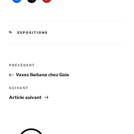
CATÉGORIES
EXPOSITIONS
Navigation
Article
PRÉCÉDENT
de
précédent
Vases Ikebana chez Gaia
l’article
Article
SUIVANT
suivant
Article suivant