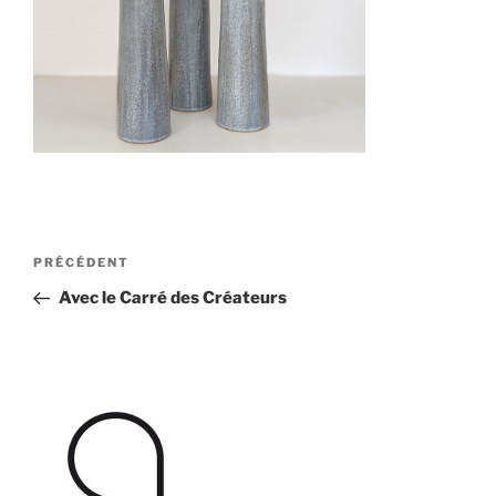
Navigation
Article
PRÉCÉDENT
de
précédent
Avec le Carré des Créateurs
l’article