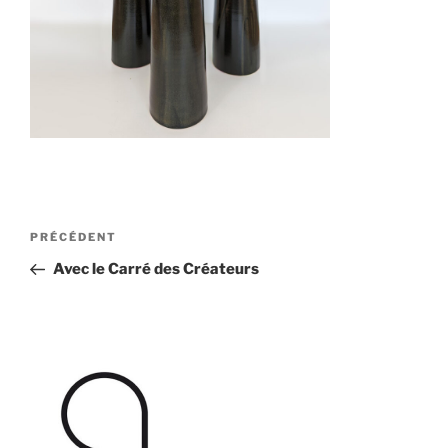
Navigation
Article
PRÉCÉDENT
de
précédent
Avec le Carré des Créateurs
l’article