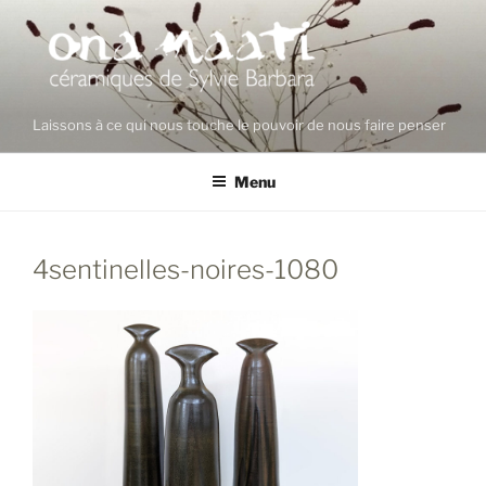
Aller
au
contenu
principal
Laissons à ce qui nous touche le pouvoir de nous faire penser
Menu
4sentinelles-noires-1080