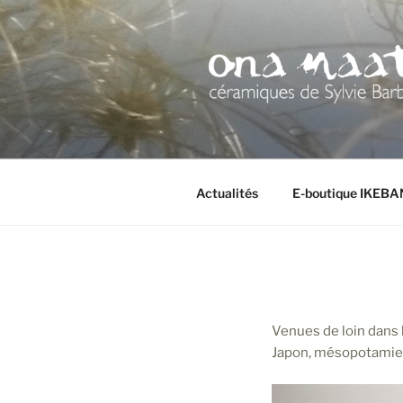
Aller
au
contenu
principal
Actualités
E-boutique IKEB
Venues de loin dans 
Japon, mésopotamie