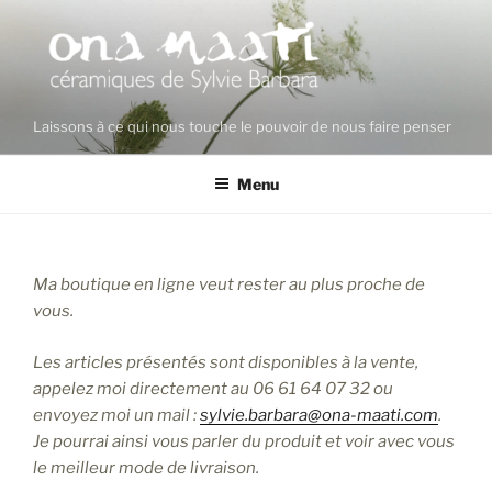
Aller
au
contenu
principal
Laissons à ce qui nous touche le pouvoir de nous faire penser
Menu
Ma boutique en ligne veut rester au plus proche de
vous.
Les articles présentés sont disponibles à la vente,
appelez moi directement au 06 61 64 07 32 ou
envoyez moi un mail :
sylvie.barbara@ona-maati.com
.
Je pourrai ainsi vous parler du produit et voir avec vous
le meilleur mode de livraison.