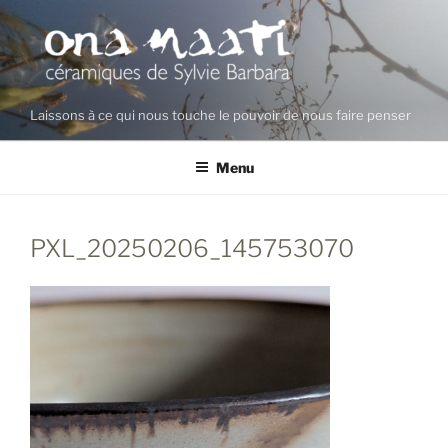
Aller
au
contenu
principal
Laissons à ce qui nous touche le pouvoir de nous faire penser
Menu
PXL_20250206_145753070