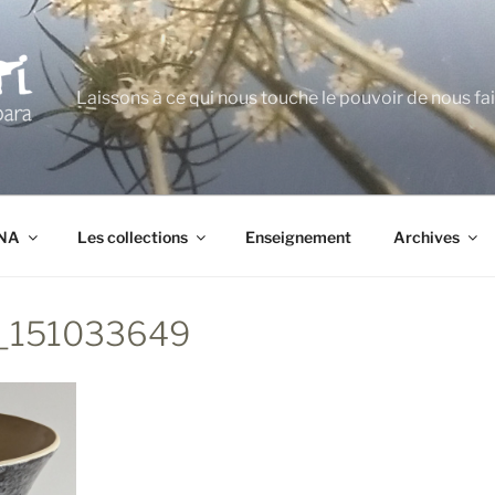
Laissons à ce qui nous touche le pouvoir de nous fa
ANA
Les collections
Enseignement
Archives
_151033649