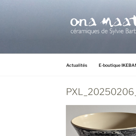
Aller
au
contenu
principal
Actualités
E-boutique IKEB
PXL_20250206