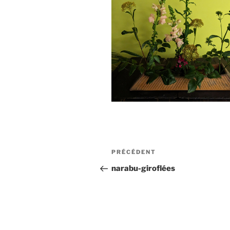
Navigation
Article
PRÉCÉDENT
de
précédent
narabu-giroflées
l’article