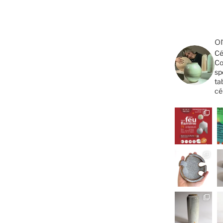
o
Cé
Co
sp
ta
cé