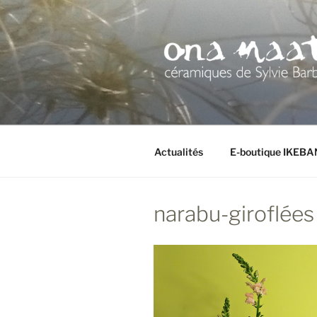
Aller
au
contenu
principal
Actualités
E-boutique IKEB
narabu-giroflées