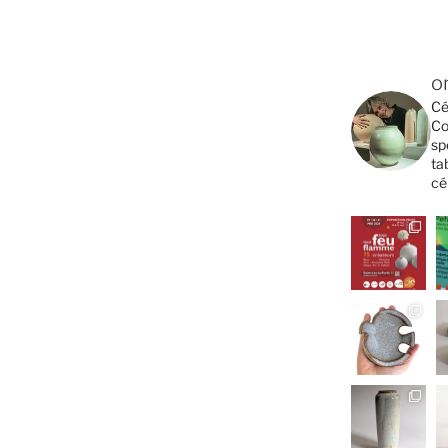
o
Cé
Co
sp
ta
cé