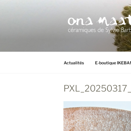
Aller
au
contenu
principal
Actualités
E-boutique IKEB
PXL_20250317_