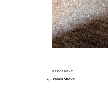
Navigation
Article
PRÉCÉDENT
de
précédent
Vases Shoka
l’article