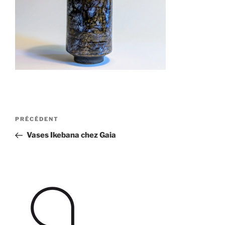
Navigation
Article
PRÉCÉDENT
de
précédent
Vases Ikebana chez Gaia
l’article