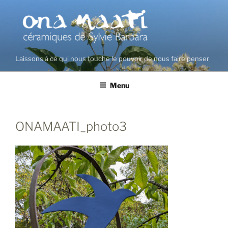
Aller
au
contenu
principal
Laissons à ce qui nous touche le pouvoir de nous faire penser
Menu
ONAMAATI_photo3