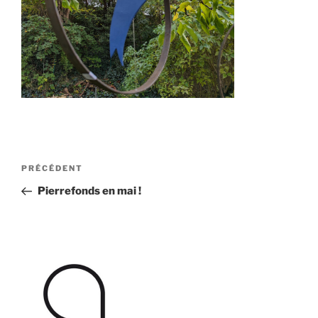
Navigation
Article
PRÉCÉDENT
de
précédent
Pierrefonds en mai !
l’article