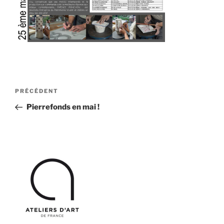
Navigation
Article
PRÉCÉDENT
de
précédent
Pierrefonds en mai !
l’article