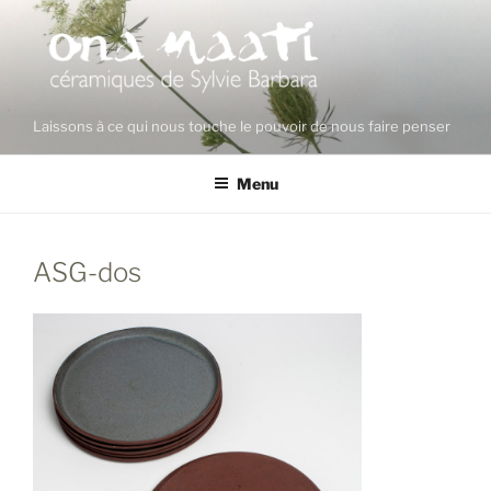
Aller
au
contenu
principal
Laissons à ce qui nous touche le pouvoir de nous faire penser
Menu
ASG-dos