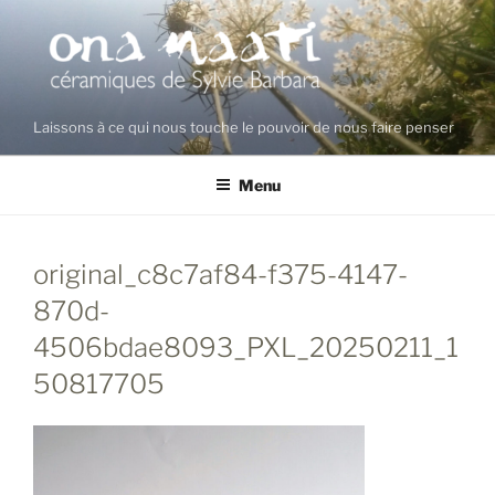
Aller
au
contenu
principal
Laissons à ce qui nous touche le pouvoir de nous faire penser
Menu
original_c8c7af84-f375-4147-
870d-
4506bdae8093_PXL_20250211_1
50817705