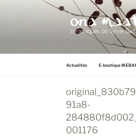
Aller
au
contenu
principal
Actualités
E-boutique IKEB
original_830b7
91a8-
284880f8d002
001176