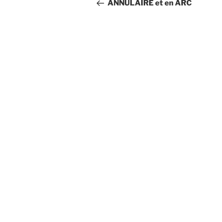
de
précédent
ANNULAIRE et en ARC
l’article