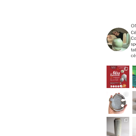
o
Cé
Co
sp
ta
cé