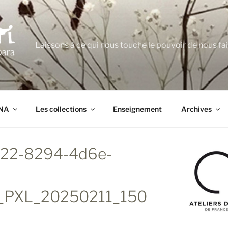
Laissons à ce qui nous touche le pouvoir de nous fa
ANA
Les collections
Enseignement
Archives
922-8294-4d6e-
_PXL_20250211_150