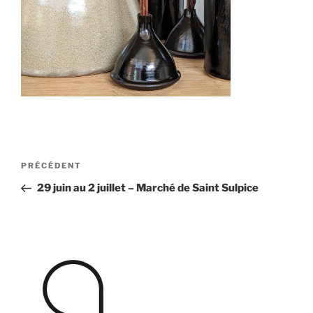
Navigation
Article
PRÉCÉDENT
de
précédent
29 juin au 2 juillet – Marché de Saint Sulpice
l’article