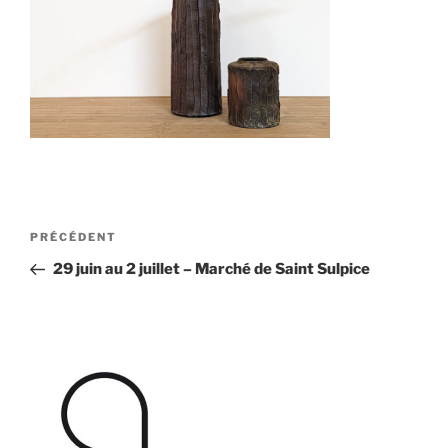
Navigation
Article
PRÉCÉDENT
de
précédent
29 juin au 2 juillet – Marché de Saint Sulpice
l’article