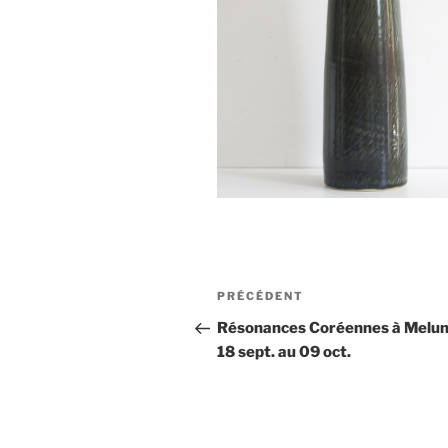
Navigation
Article
PRÉCÉDENT
de
précédent
Résonances Coréennes à Melun
18 sept. au 09 oct.
l’article