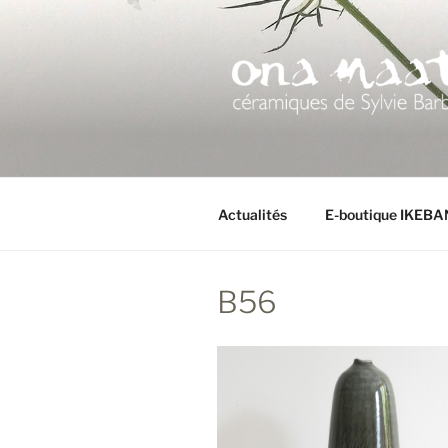
Aller
au
contenu
principal
Actualités
E-boutique IKEB
B56