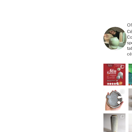
o
Cé
Co
sp
ta
cé